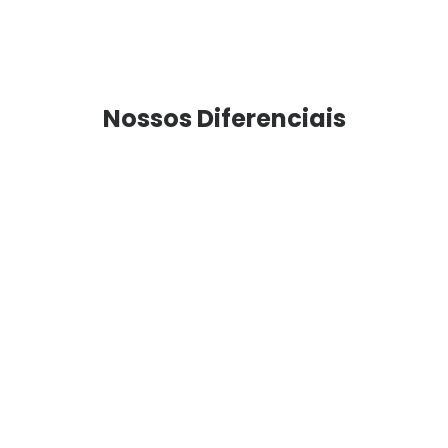
Nossos Diferenciais
Revestimento de ACM para maior durabilidade em
ambientes externos
Portas confeccionadas sob medida, conforme a
necessidade de seu projeto