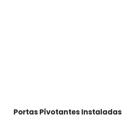
Instalação perfeita de fechaduras mecânicas e digitais
para seu correto funcionamento
Equipe de instalação Wood Door, para o melhor
acabamento em seu projeto
Portas Pivotantes Instaladas